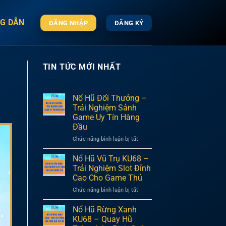
G DẪN
ĐĂNG NHẬP
ĐĂNG KÝ
TIN TỨC MỚI NHẤT
Nổ Hũ Đổi Thưởng –
Trải Nghiệm Sảnh
Game Uy Tín Hàng
Đầu
Chức năng bình luận bị tắt
ở
Nổ
Hũ
Nổ Hũ Vũ Trụ KU68 –
Đổi
Trải Nghiệm Slot Đỉnh
Thưởng
Cao Cho Game Thủ
–
Chức năng bình luận bị tắt
ở
Trải
Nổ
Nghiệm
Hũ
Sảnh
Nổ Hũ Rừng Xanh
Vũ
Game
KU68 – Quay Hũ
Trụ
Uy