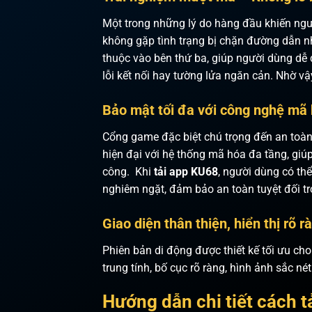
Một trong những lý do hàng đầu khiến ngư
không gặp tình trạng bị chặn đường dẫn n
thuộc vào bên thứ ba, giúp người dùng dễ
lỗi kết nối hay tường lửa ngăn cản. Nhờ vậ
Bảo mật tối đa với công nghệ mã h
Cổng game đặc biệt chú trọng đến an toàn
hiện đại với hệ thống mã hóa đa tầng, giúp
công. Khi
tải app KU68
, người dùng có th
nghiêm ngặt, đảm bảo an toàn tuyệt đối tr
Giao diện thân thiện, hiển thị rõ r
Phiên bản di động được thiết kế tối ưu ch
trung tính, bố cục rõ ràng, hình ảnh sắc n
Hướng dẫn chi tiết cách 