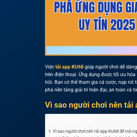
Việc
tải app KU68
giúp người chơi dễ dàng 
trên điện thoại. Ứng dụng được tối ưu hóa
trội. Bạn có thể tham gia cá cược, nạp rút 
phá nền tảng giải trí hiện đại, an toàn và t
Vì sao người chơi nên tải
Nội dung bài viết
Vì sao người chơi nên tải app KU68 để trải 