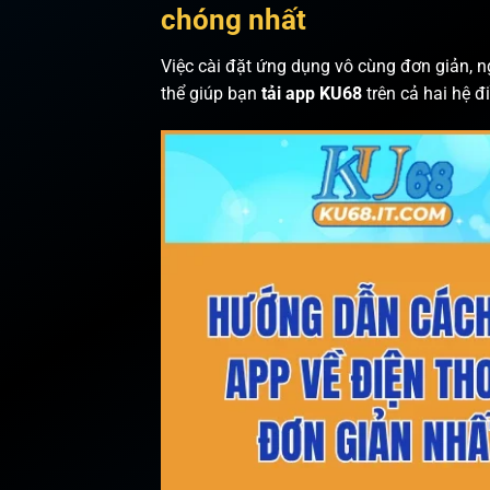
chóng nhất
Việc cài đặt ứng dụng vô cùng đơn giản, n
thể giúp bạn
tải app KU68
trên cả hai hệ đ