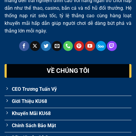
mang đến trải nghiệm đỉnh cao với hàng ngàn trò chơi hấp
dẫn như thể thao, casino, bắn cá và nổ hũ đổi thưởng. Hệ
thống nạp rút siêu tốc, tỷ lệ thắng cao cùng hàng loạt
khuyến mãi hấp dẫn giúp người chơi dễ dàng bứt phá và
thắng lớn mỗi ngày.
VỀ CHÚNG TÔI
CEO Trương Tuấn Vỹ
Giới Thiệu KU68
Khuyến Mãi KU68
Chính Sách Bảo Mật