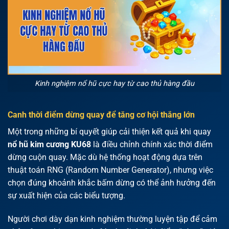
Kinh nghiệm nổ hũ cực hay từ cao thủ hàng đầu
Canh thời điểm dừng quay để tăng cơ hội thắng lớn
Một trong những bí quyết giúp cải thiện kết quả khi quay
nổ hũ kim cương KU68
là điều chỉnh chính xác thời điểm
dừng cuộn quay. Mặc dù hệ thống hoạt động dựa trên
thuật toán RNG (Random Number Generator), nhưng việc
chọn đúng khoảnh khắc bấm dừng có thể ảnh hưởng đến
sự xuất hiện của các biểu tượng.
Người chơi dày dạn kinh nghiệm thường luyện tập để cảm