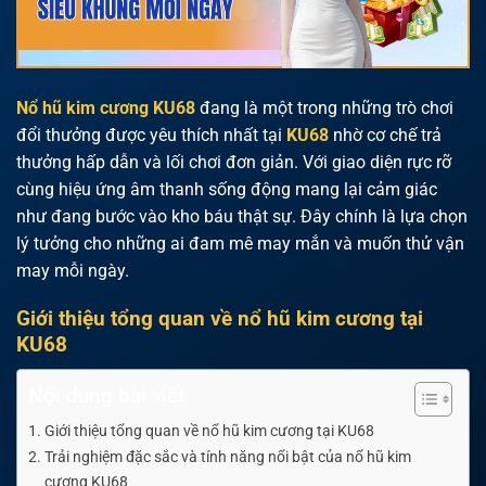
Nổ hũ kim cương KU68
đang là một trong những trò chơi
đổi thưởng được yêu thích nhất tại
KU68
nhờ cơ chế trả
thưởng hấp dẫn và lối chơi đơn giản. Với giao diện rực rỡ
cùng hiệu ứng âm thanh sống động mang lại cảm giác
như đang bước vào kho báu thật sự. Đây chính là lựa chọn
lý tưởng cho những ai đam mê may mắn và muốn thử vận
may mỗi ngày.
Giới thiệu tổng quan về nổ hũ kim cương tại
KU68
Nội dung bài viết
Giới thiệu tổng quan về nổ hũ kim cương tại KU68
Trải nghiệm đặc sắc và tính năng nổi bật của nổ hũ kim
cương KU68