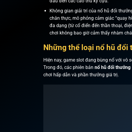
đầu đến các cao thủ kỳ cựu.
Không gian giải trí của nổ hũ đổi thưở
chân thực, mô phỏng cảm giác “quay hũ
đa dạng (từ cổ điển đến thần thoại, đi
chơi không bao giờ cảm thấy nhàm chá
Những thể loại nổ hũ đổi
Hiện nay, game slot đang bùng nổ với vô s
Trong đó, các phiên bản
nổ hũ đổi thưởng
chơi hấp dẫn và phần thưởng giá trị.