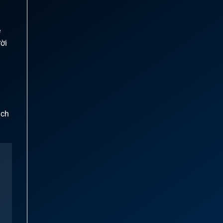
ề
ời
ách