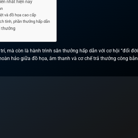
iến nhất hiện nay
ận
iệt và đồ họa cao cấp
ịch tính, phần thưởng hấp dẫn
i thưởng
trí, mà còn là hành trình săn thưởng hấp dẫn với cơ hội “đổi đời
 hoàn hảo giữa đồ họa, âm thanh và cơ chế trả thưởng công bằ