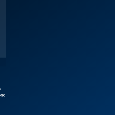
u
ong