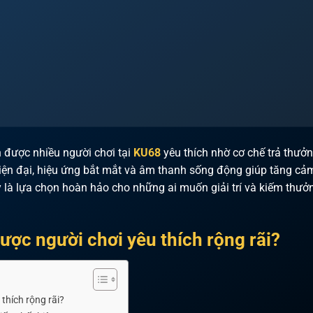
 được nhiều người chơi tại
KU68
yêu thích nhờ cơ chế trả thưở
hiện đại, hiệu ứng bắt mắt và âm thanh sống động giúp tăng cả
 là lựa chọn hoàn hảo cho những ai muốn giải trí và kiếm thưở
ược người chơi yêu thích rộng rãi?
thích rộng rãi?