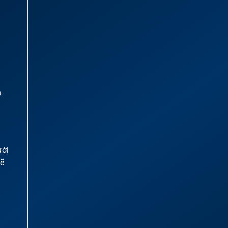
n
h
ười
sẽ