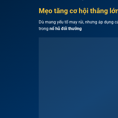
Mẹo tăng cơ hội thắng lớ
Dù mang yếu tố may rủi, nhưng áp dụng các
trong
nổ hũ đổi thưởng