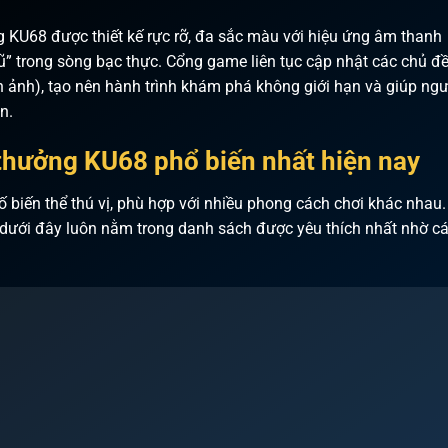
ng KU68 được thiết kế rực rỡ, đa sắc màu với hiệu ứng âm thanh
” trong sòng bạc thực. Cổng game liên tục cập nhật các chủ đ
ện ảnh), tạo nên hành trình khám phá không giới hạn và giúp ngư
n.
 thưởng KU68 phổ biến nhất hiện nay
ố biến thể thú vị, phù hợp với nhiều phong cách chơi khác nhau.
dưới đây luôn nằm trong danh sách được yêu thích nhất nhờ c