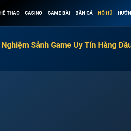
HỂ THAO
CASINO
GAME BÀI
BẮN CÁ
NỔ HŨ
HƯỚN
i Nghiệm Sảnh Game Uy Tín Hàng Đầ