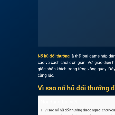
Nổ hũ đổi thưởng
là thể loại game hấp dẫn
cao và cách chơi đơn giản. Với giao diện 
giác phấn khích trong từng vòng quay. Đây
cùng lúc.
Vì sao nổ hũ đổi thưởng đ
Nội dung bài viết
Vì sao nổ hũ đổi thưởng được người chơi yêu 