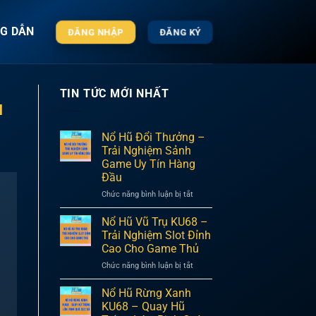
G DẪN
ĐĂNG NHẬP
ĐĂNG KÝ
TIN TỨC MỚI NHẤT
u
Nổ Hũ Đổi Thưởng –
Trải Nghiệm Sảnh
Game Uy Tín Hàng
Đầu
Chức năng bình luận bị tắt
ở
Nổ
Hũ
Nổ Hũ Vũ Trụ KU68 –
Đổi
Trải Nghiệm Slot Đỉnh
Thưởng
Cao Cho Game Thủ
–
Chức năng bình luận bị tắt
ở
Trải
Nổ
Nghiệm
Hũ
Sảnh
Nổ Hũ Rừng Xanh
Vũ
Game
KU68 – Quay Hũ
Trụ
Uy