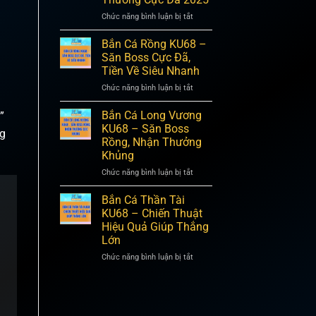
Cách
Khủng
Chức năng bình luận bị tắt
ở
Săn
Mỗi
Bắn
Cá
Ngày
Cá
To
Bắn Cá Rồng KU68 –
H5
Và
Săn Boss Cực Đã,
–
Nhận
Tiền Về Siêu Nhanh
Trải
Thưởng
Chức năng bình luận bị tắt
ở
Nghiệm
Nhanh
Bắn
Săn
Chóng
Cá
Cá
Bắn Cá Long Vương
”
Rồng
Đổi
KU68 – Săn Boss
ng
KU68
Thưởng
Rồng, Nhận Thưởng
–
Cực
Khủng
Săn
Đã
Boss
Chức năng bình luận bị tắt
2025
ở
Cực
Bắn
Đã,
Cá
Bắn Cá Thần Tài
Tiền
Long
KU68 – Chiến Thuật
Về
Vương
Hiệu Quả Giúp Thắng
Siêu
KU68
Lớn
Nhanh
–
Săn
Chức năng bình luận bị tắt
ở
Boss
Bắn
Rồng,
Cá
Nhận
Thần
Thưởng
Tài