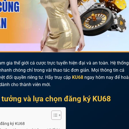
m gia thế giới cá cược trực tuyến hiện đại và an toàn. Hệ thống
nhanh chóng chỉ trong vài thao tác đơn giản. Mọi thông tin cá
 đối quyền riêng tư. Hãy truy cập
KU68
ngay hôm nay để hoà
 dành cho thành viên mới.
n tưởng và lựa chọn đăng ký KU68
n đăng ký KU68