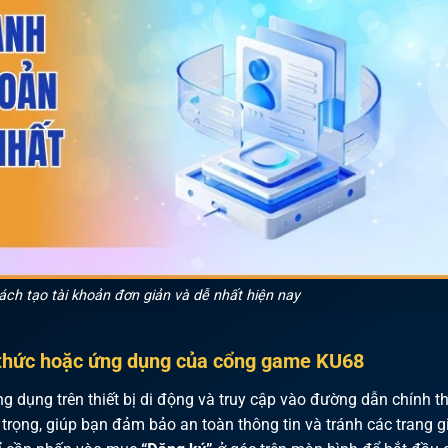
ch tạo tài khoản đơn giản và dễ nhất hiện nay
h thức hoặc ứng dụng của cổng game KU68
g dụng trên thiết bị di động và truy cập vào đường dẫn chính t
n trọng, giúp bạn đảm bảo an toàn thông tin và tránh các trang g