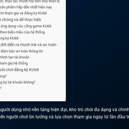
n, thao tác mượt mà trên mọi thiết bị
t sản phẩm hấp dẫn nhất hiện nay
khi tham gia và đăng ký KU68
 chóng và dễ thực hiện
ặc ứng dụng của cổng game KU68
 theo biểu mẫu của hệ thống
đăng ký KU68
KU68 diễn ra mượt mà và an toàn
 đảm bảo an toàn thông tin
trình tạo tài khoản
tham gia hệ thống
ười chơi đăng ký KU68
hông?
ng ký tài khoản không?
?
gười dùng nhờ nền tảng hiện đại, kho trò chơi đa dạng và chín
ến người chơi tin tưởng và lựa chọn tham gia ngay từ lần đầu tr