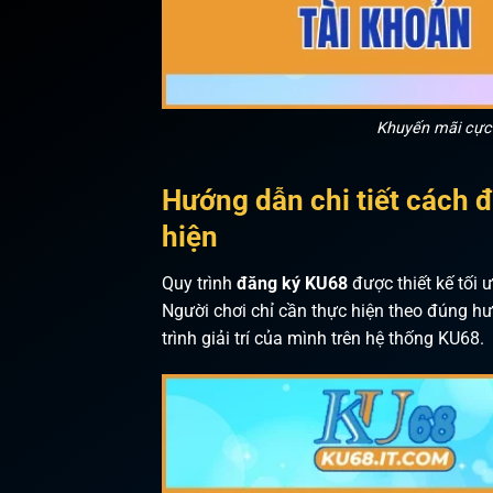
Khuyến mãi cực 
Hướng dẫn chi tiết cách 
hiện
Quy trình
đăng ký KU68
được thiết kế tối ư
Người chơi chỉ cần thực hiện theo đúng h
trình giải trí của mình trên hệ thống KU68.