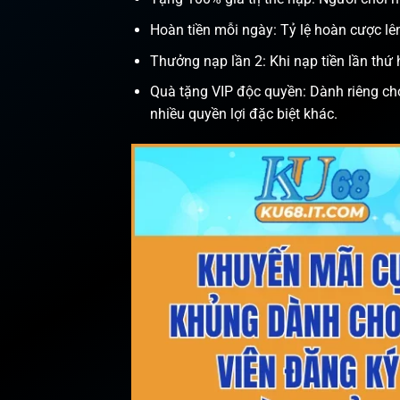
Hoàn tiền mỗi ngày: Tỷ lệ hoàn cược lê
Thưởng nạp lần 2: Khi nạp tiền lần thứ 
Quà tặng VIP độc quyền: Dành riêng ch
nhiều quyền lợi đặc biệt khác.