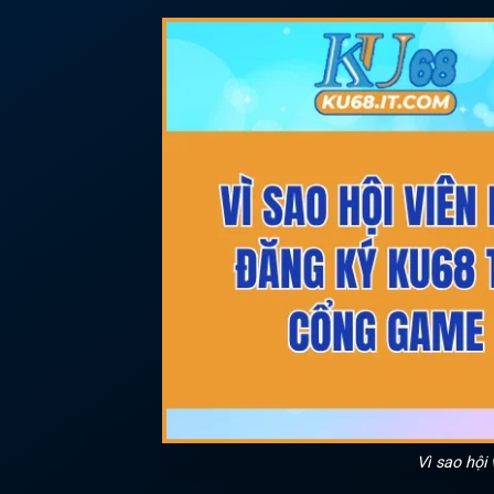
Vì sao hội