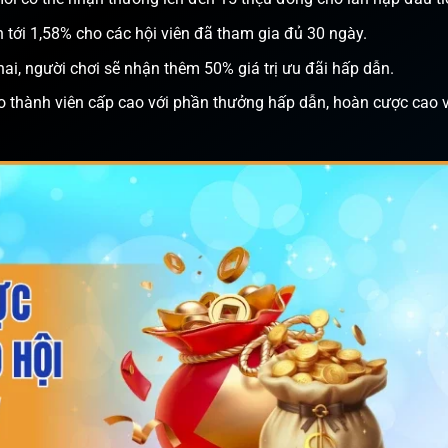
n tới 1,58% cho các hội viên đã tham gia đủ 30 ngày.
hai, người chơi sẽ nhận thêm 50% giá trị ưu đãi hấp dẫn.
o thành viên cấp cao với phần thưởng hấp dẫn, hoàn cược cao 