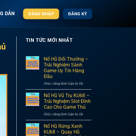
G DẪN
ĐĂNG NHẬP
ĐĂNG KÝ
TIN TỨC MỚI NHẤT
hủ
Nổ Hũ Đổi Thưởng –
Trải Nghiệm Sảnh
Game Uy Tín Hàng
Đầu
Chức năng bình luận bị tắt
ở
Nổ
Hũ
Nổ Hũ Vũ Trụ KU68 –
Đổi
Trải Nghiệm Slot Đỉnh
Thưởng
Cao Cho Game Thủ
–
Chức năng bình luận bị tắt
ở
Trải
Nổ
Nghiệm
Hũ
Sảnh
Nổ Hũ Rừng Xanh
Vũ
Game
KU68 – Quay Hũ
Trụ
Uy