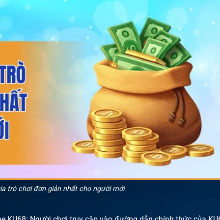
a trò chơi đơn giản nhất cho người mới
me KU68: Người chơi truy cập vào đường dẫn chính thức của KU