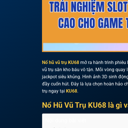
Nổ hũ vũ trụ KU68
mở ra hành trình phiêu 
vũ trụ săn kho báu vô tận. Mỗi vòng quay 
jackpot siêu khủng. Hình ảnh 3D sinh độn
đầy cuốn hút. Đây là lựa chọn hoàn hảo c
trụ ngay tại
KU68
.
Nổ Hũ Vũ Trụ KU68 là gì v
Nội dung bài viết