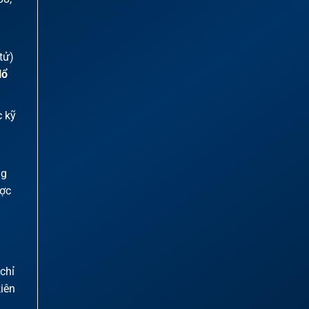
tử)
Nổ
 kỹ
ng
ược
chỉ
kiên