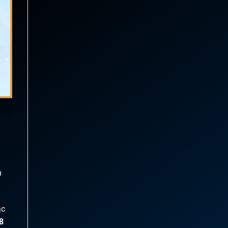
Khủng
KU68
–
Chiến
Thuật
Hiệu
Quả
Giúp
Thắng
Lớn
h
ác
8