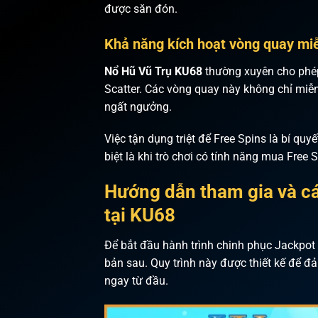
được săn đón.
Khả năng kích hoạt vòng quay miễn
Nổ Hũ Vũ Trụ KU68
thường xuyên cho phép
Scatter. Các vòng quay này không chỉ miễn
ngất ngưởng.
Việc tận dụng triệt để Free Spins là bí quy
biệt là khi trò chơi có tính năng mua Free
Hướng dẫn tham gia và cá
tại KU68
Để bắt đầu hành trình chinh phục Jackpot
bản sau. Quy trình này được thiết kế để 
ngay từ đầu.