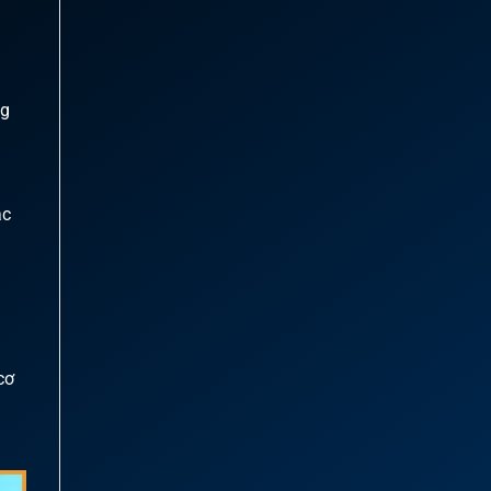
ng
ặc
cơ