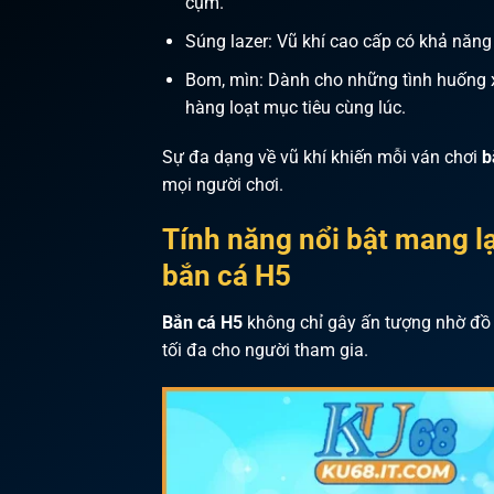
cụm.
Súng lazer: Vũ khí cao cấp có khả năng
Bom, mìn: Dành cho những tình huống xu
hàng loạt mục tiêu cùng lúc.
Sự đa dạng về vũ khí khiến mỗi ván chơi
b
mọi người chơi.
Tính năng nổi bật mang l
bắn cá H5
Bắn cá H5
không chỉ gây ấn tượng nhờ đồ h
tối đa cho người tham gia.