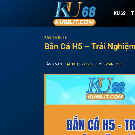
Bỏ
qua
KU68
T
nội
dung
BẮN CÁ KU68
Bắn Cá H5 – Trải Nghiệ
ĐĂNG VÀO
THÁNG 10 22, 2025
BỞI
SWAN KU68