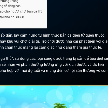
 thưởng khủng
ơng dễ dàng hơn
đáo cho người chơi bắn cá H5
tại nhà cái KU68
ấp dẫn, lấy cảm hứng từ hình thức bắn cá điện tử quen thuộc
y khu vui chơi giải trí. Trò chơi được nhà cái phát triển với gi
anh chân thực mang lại cảm giác như đang tham gia thực tế.
ư thủ”, sử dụng các loại súng được trang bị sẵn để tiêu diệt si
ạn sẽ nhận về phần thưởng tương ứng với kích thước và độ hiếm
 phù hợp với mọi độ tuổi và mang đến cơ hội săn thưởng vô cùn