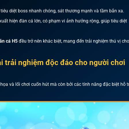
 tiêu diệt boss nhanh chóng, sát thương mạnh và tầm bắn xa.
ất hiện đàn cá lớn, có phạm vi ảnh hưởng rộng, giúp tiêu diệt
ắn cá H5
đều trở nên khác biệt, mang đến trải nghiệm thú vị ch
ại trải nghiệm độc đáo cho người chơi
ọa và lối chơi cuốn hút mà còn bởi các tính năng đặc biệt hỗ t