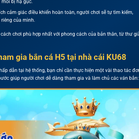
 mồi bị hạ gục.
ch cảm giác điều khiển hoàn toàn, người chơi sẽ tự tìm kiếm,
riêng của mình.
 cách chơi phù hợp nhất với phong cách của bản thân, từ thư gi
ham gia bắn cá H5 tại nhà cái KU68
hấp dẫn tại hệ thống, bạn chỉ cần thực hiện một vài thao tác đơ
 bước giúp người chơi dễ dàng tham gia và làm chủ các ván bắn: